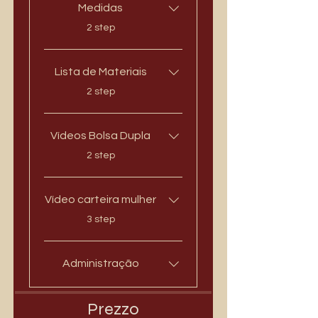
Medidas
.
2 step
Lista de Materiais
.
2 step
Vídeos Bolsa Dupla
.
2 step
Vídeo carteira mulher
.
3 step
Administração
Prezzo