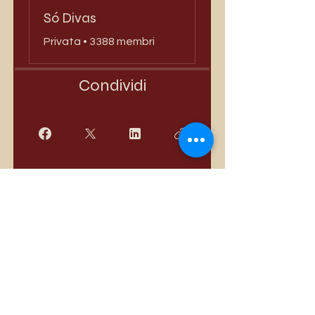
Só Divas
Privata
•
3388 membri
Condividi
Iscriviti
I più venduti