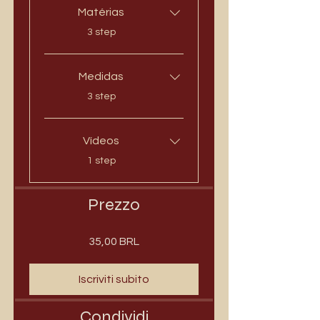
Matérias
.
3 step
Medidas
.
3 step
Vídeos
.
1 step
Prezzo
35,00 BRL
Iscriviti subito
Condividi