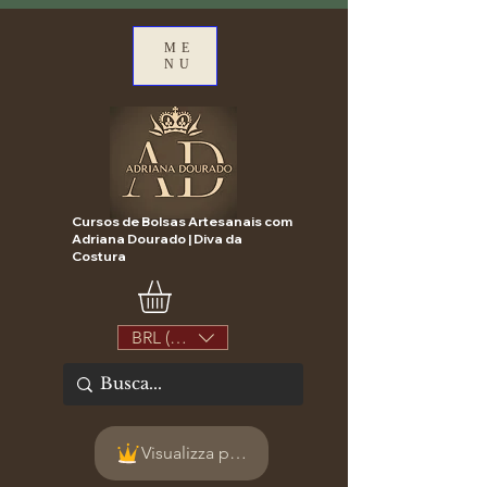
ME
NU
Cursos de Bolsas Artesanais com
Adriana Dourado | Diva da
Costura
BRL (R$)
Visualizza punti