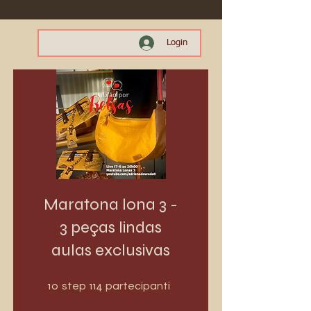
Login
Maratona lona 3 -
3 peças lindas
aulas exclusivas
10 step
114 partecipanti
10
114
step
partecipanti