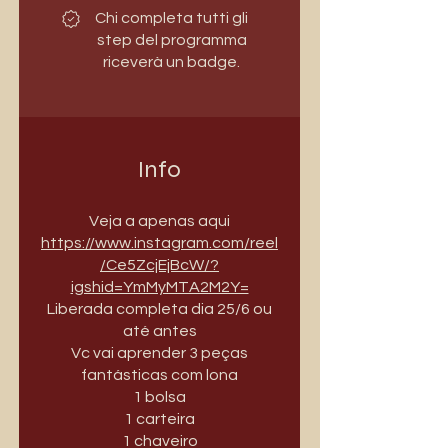
Chi completa tutti gli
step del programma
riceverà un badge.
Info
Veja a apenas aqui
https://www.instagram.com/reel
/Ce5ZcjEjBcW/?
igshid=YmMyMTA2M2Y=
Liberada completa dia 25/6 ou
até antes
Vc vai aprender 3 peças
fantásticas com lona
1 bolsa
1 carteira
1 chaveiro