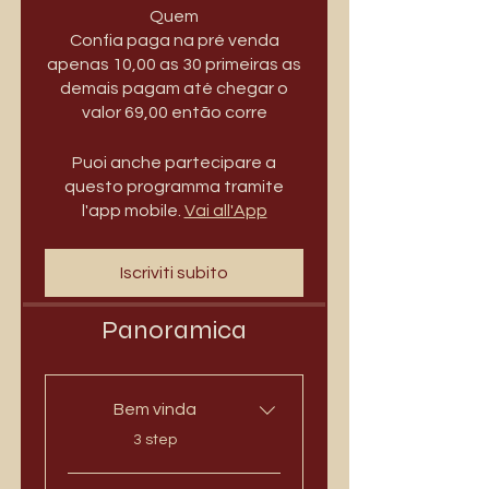
Quem
Confia paga na pré venda
apenas 10,00 as 30 primeiras as
demais pagam até chegar o
valor 69,00 então corre
Puoi anche partecipare a
questo programma tramite
l'app mobile.
Vai all'App
Iscriviti subito
Panoramica
Bem vinda
.
3 step