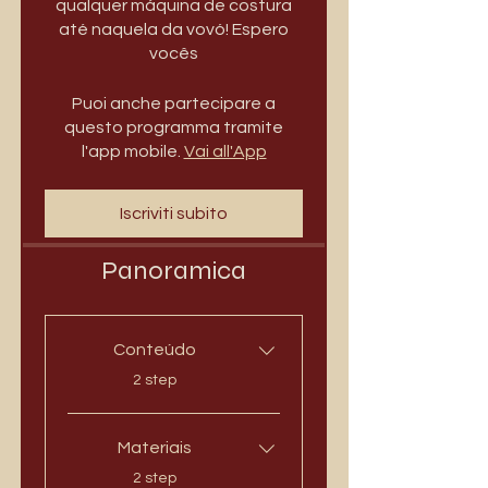
qualquer máquina de costura
até naquela da vovó! Espero
vocês
Puoi anche partecipare a
questo programma tramite
l'app mobile.
Vai all'App
Iscriviti subito
Panoramica
Conteúdo
.
2 step
Materiais
.
2 step