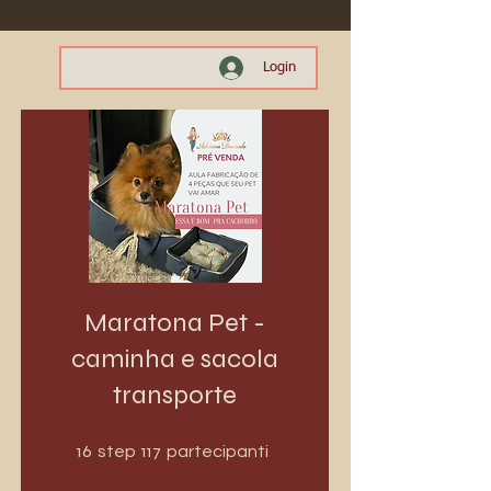
Login
Maratona Pet -
caminha e sacola
transporte
16 step
117 partecipanti
16
117
step
partecipanti