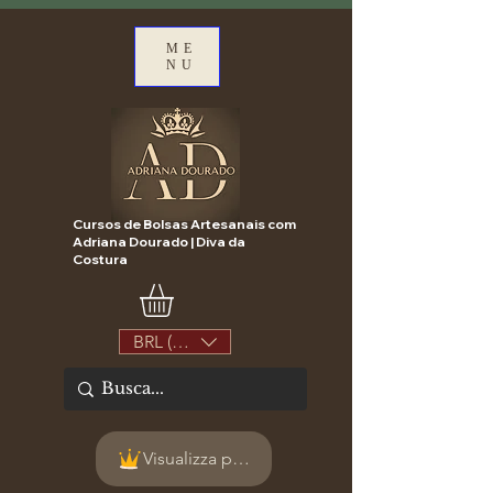
ME
NU
Cursos de Bolsas Artesanais com
Adriana Dourado | Diva da
Costura
BRL (R$)
Visualizza punti