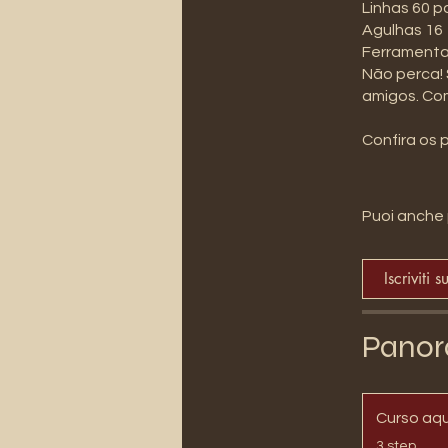
Linhas 60 p
Agulhas 16
Ferramenta
Não perca! 
amigos. Co
Confira os 
Puoi anche 
Iscriviti s
Panor
Curso aqu
.
3 step