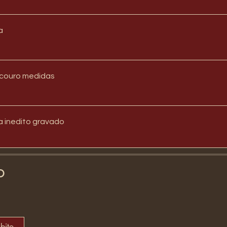
a
 couro medidas
a inedito gravado
o
ubito