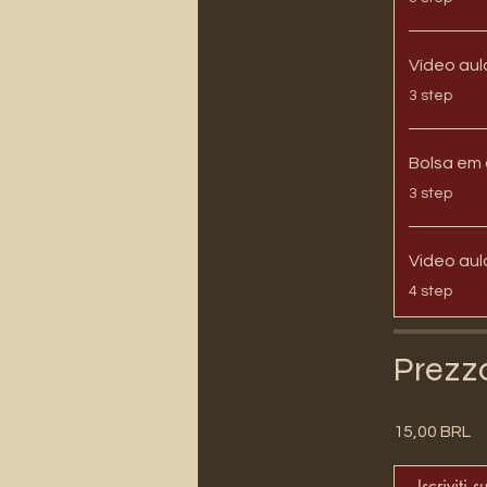
Vídeo aul
.
3 step
Bolsa em
.
3 step
Video aul
.
4 step
Prezz
15,00 BRL
Iscriviti s