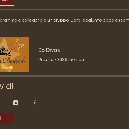
ramma è collegato a un gruppo. Sarai aggiunto dopo esserti 
.
Só Divas
Privata
•
3389 membri
vidi
i