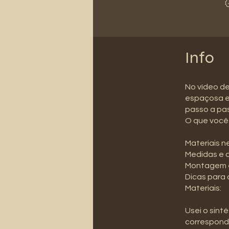
Info
No vídeo de
espaçosa e 
passo a pa
O que você 
Materiais n
Medidas e 
Montagem e
Dicas para
Materiais:
Usei o sint
corresponde