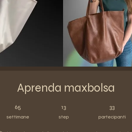
Aprenda maxbolsa
65 settimane
13 step
33 partecipanti
65
13
33
settimane
step
partecipanti