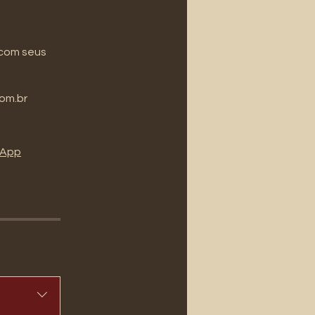
 com seus
com.br
l'App