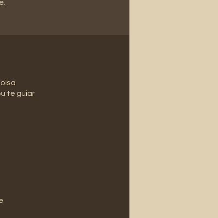
e.
bolsa
u te guiar
e