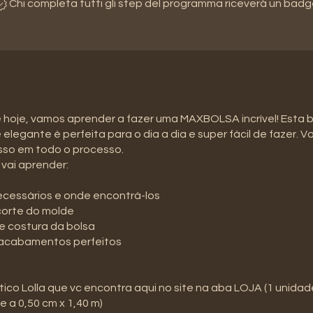
Chi completa tutti gli step del programma riceverà un badg
 hoje, vamos aprender a fazer uma MAXBOLSA incrível! Esta 
elegante é perfeita para o dia a dia e super fácil de fazer. Vo
sso em todo o processo.
vai aprender:
ecessários e onde encontrá-los
corte do molde
 costura da bolsa
 acabamentos perfeitos
ético Lolla que vc encontra aqui no site na aba LOJA (1 unidad
 a 0,50 cm x 1,40 m)