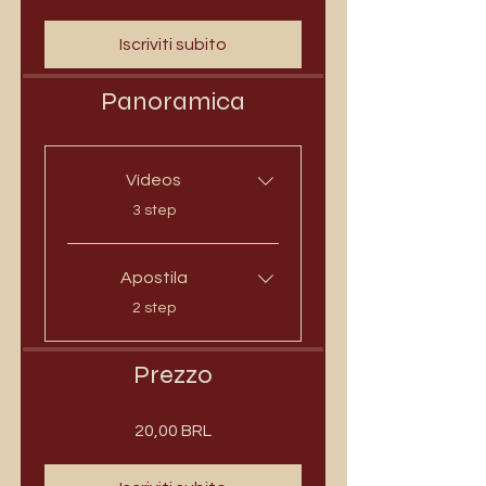
Iscriviti subito
Panoramica
Vídeos
.
3 step
Apostila
.
2 step
Prezzo
20,00 BRL