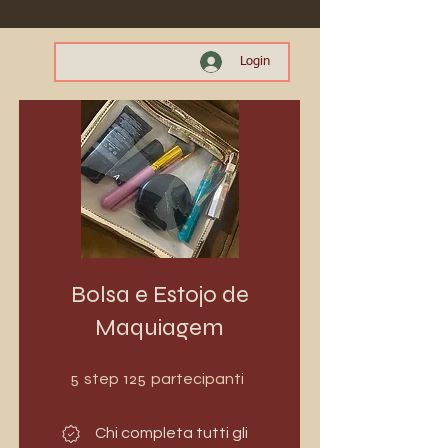
Login
Bolsa e Estojo de
Maquiagem
5 step
125 partecipanti
5
125
step
partecipanti
Chi completa tutti gli