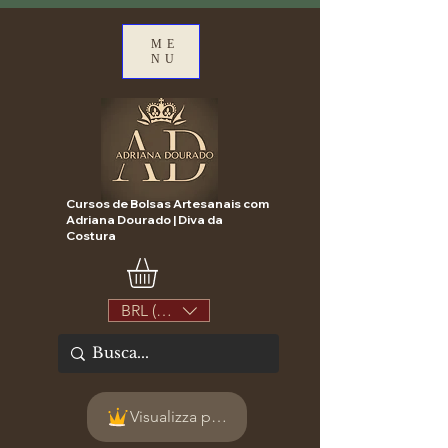
ME
NU
Cursos de Bolsas Artesanais com
Adriana Dourado | Diva da
Costura
BRL (R$)
Visualizza punti