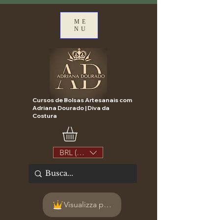
ME
NU
Cursos de Bolsas Artesanais com
Adriana Dourado | Diva da
Costura
BRL (R$)
Visualizza punti