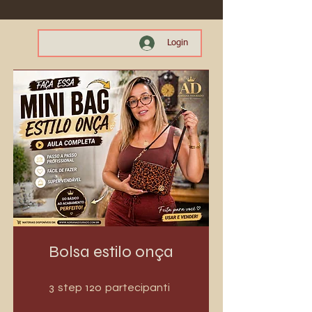
Login
Bolsa estilo onça
3 step
120 partecipanti
3
120
step
partecipanti