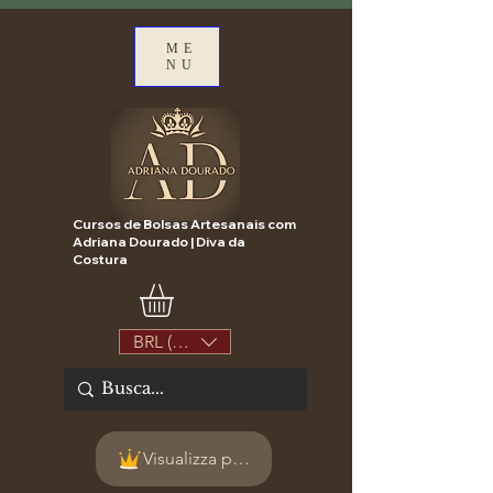
ME
NU
Cursos de Bolsas Artesanais com
Adriana Dourado | Diva da
Costura
BRL (R$)
Visualizza punti