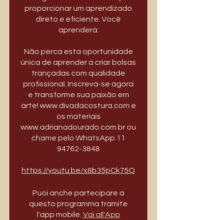
proporcionar um aprendizado
direto e eficiente. Você
aprenderá:
Não perca esta oportunidade
única de aprender a criar bolsas
trançadas com qualidade
profissional. Inscreva-se agora
e transforme sua paixão em
arte! www.divadacostura.com e
os materiais
www.adrianadourado.com.br ou
chame pelo WhatsApp 11
94762-3848
https://youtu.be/x8b35pCk75Q
Puoi anche partecipare a
questo programma tramite
l'app mobile.
Vai all'App