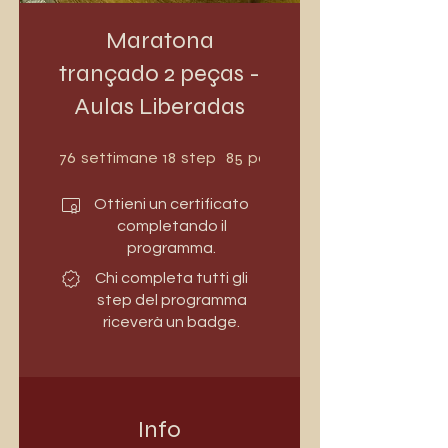
Maratona
trançado 2 peças -
Aulas Liberadas
76 settimane
18 step
76
18
85
settimane
step
partecipanti
Ottieni un certificato
completando il
programma.
Chi completa tutti gli
step del programma
riceverà un badge.
Info