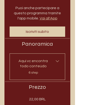
Puoi anche partecipare a
questo programma tramite
l'app mobile.
Vai all'App
Iscriviti subito
Panoramica
Aqui vc encontra
todo conteúdo
.
6 step
Prezzo
22,00 BRL