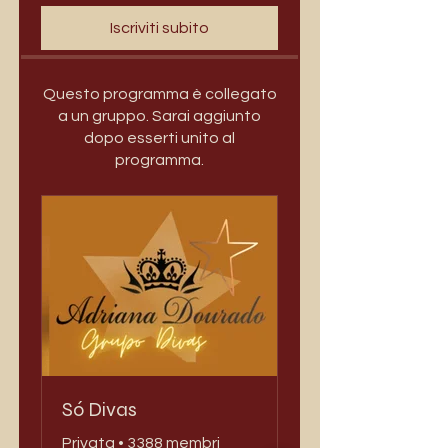
Iscriviti subito
Questo programma è collegato
a un gruppo. Sarai aggiunto
dopo esserti unito al
programma.
Só Divas
Privata
•
3388 membri