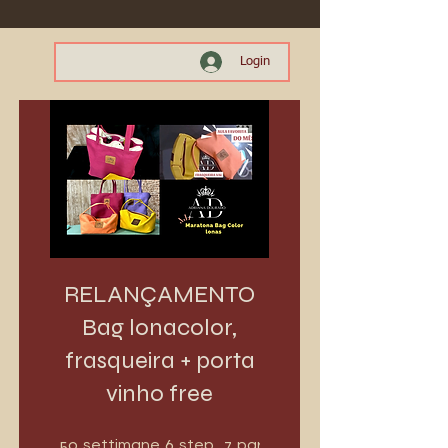
Login
RELANÇAMENTO
Bag lonacolor,
frasqueira + porta
vinho free
50 settimane
6 step
50
6
7
settimane
step
partecipanti