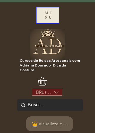
ME
NU
Cursos de Bolsas Artesanais com
Adriana Dourado | Diva da
Costura
BRL (R$)
Visualizza punti