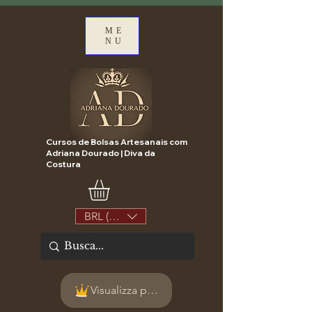
ME
NU
Cursos de Bolsas Artesanais com
Adriana Dourado | Diva da
Costura
BRL (R$)
Visualizza punti