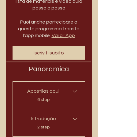
lista de materiais e vídeo aula
passo a passo
Puoi anche partecipare a
questo programma tramite
l'app mobile.
Vai all'App
Iscriviti subito
Panoramica
Apostilas aqui
.
6 step
Introdução
.
2 step