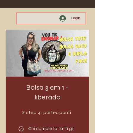
Login
Bolsa 3 em 1 -
liberado
8 step
41 partecipanti
8
41
step
partecipanti
Chi completa tutti gli