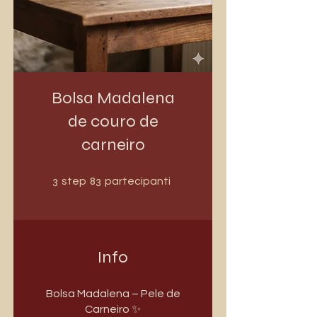
Bolsa Madalena
de couro de
carneiro
3 step
83 partecipanti
3
83
step
partecipanti
Info
Bolsa Madalena – Pele de
Carneiro ✨