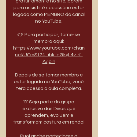
gratuitamente no site, porém
para assistir é necessário estar
logada como MEMBRO do canal
no YouTube.
👉 Para participar, torne-se
https://www.youtube.com/chan
nel/UCmSt74_ibluIoGkyL4v-K-
A/join
Depois de se tornar membro e
estar logada no YouTube, você
terá acesso à aula completa.
💛 Seja parte do grupo
exclusivo das Divas que
aprendem, evoluem e
Puoi anche partecipare a