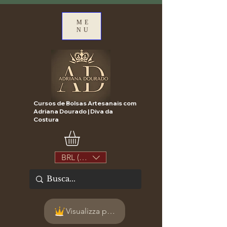
ME
NU
Cursos de Bolsas Artesanais com
Adriana Dourado | Diva da
Costura
BRL (R$)
Visualizza punti