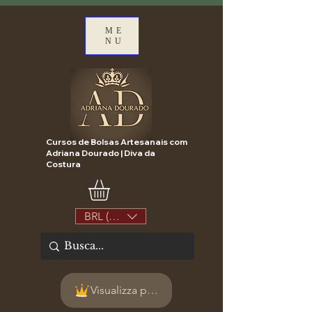
ME
NU
Cursos de Bolsas Artesanais com
Adriana Dourado | Diva da
Costura
BRL (R$)
Visualizza punti