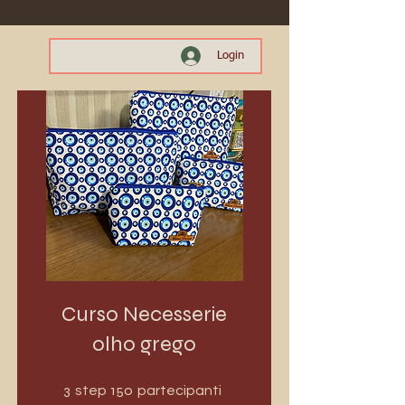
Login
Curso Necesserie
olho grego
3 step
150 partecipanti
3
150
step
partecipanti