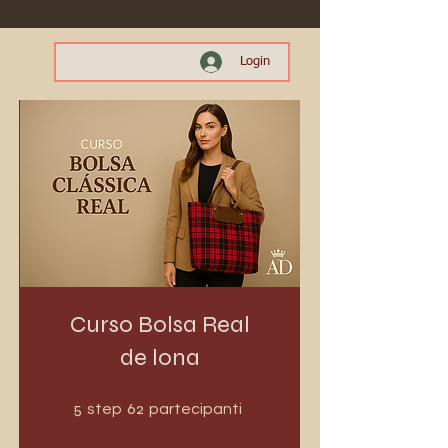
Login
Curso Bolsa Real
de lona
5 step
62 partecipanti
5
62
step
partecipanti