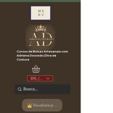
ME
NU
Cursos de Bolsas Artesanais com
Adriana Dourado | Diva da
Costura
BRL (R$)
Visualizza punti