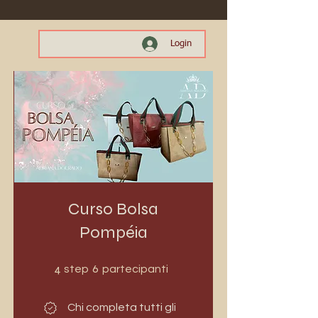
Login
Curso Bolsa
Pompéia
4 step
6 partecipanti
4
6
step
partecipanti
Chi completa tutti gli