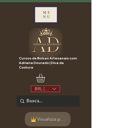
ME
NU
Cursos de Bolsas Artesanais com
Adriana Dourado | Diva da
Costura
BRL (R$)
Visualizza punti