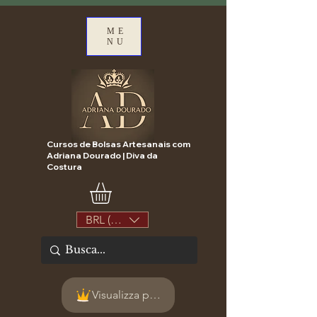
ME
NU
Cursos de Bolsas Artesanais com
Adriana Dourado | Diva da
Costura
BRL (R$)
Visualizza punti