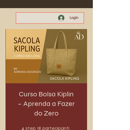
Login
Curso Bolsa Kiplin
– Aprenda a Fazer
do Zero
4 step
18 partecipanti
4
18
step
partecipanti