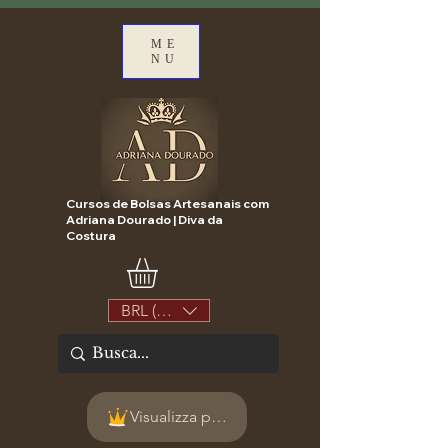
ME
NU
Cursos de Bolsas Artesanais com
Adriana Dourado | Diva da
Costura
BRL (R$)
Visualizza punti