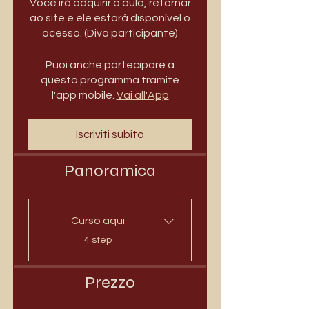
Você irá adquirir a aula, retornar
ao site e ele estará disponível o
acesso. (Diva participante)
Puoi anche partecipare a
questo programma tramite
l'app mobile.
Vai all'App
Iscriviti subito
Panoramica
Curso aqui
.
4 step
Prezzo