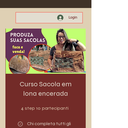
Login
Curso Sacola em
lona encerada
4 step
10 partecipanti
4
10
step
partecipanti
Chi completa tutti gli