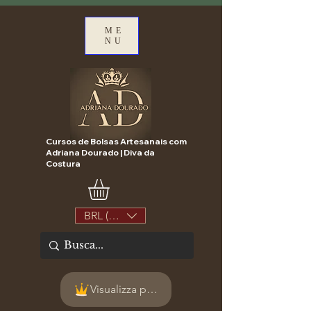
ME
NU
Cursos de Bolsas Artesanais com
Adriana Dourado | Diva da
Costura
BRL (R$)
Visualizza punti