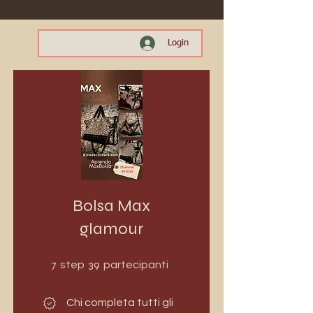
Login
Bolsa Max
glamour
7 step
39 partecipanti
7
39
step
partecipanti
Chi completa tutti gli