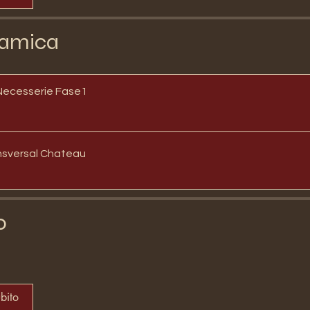
amica
Necesserie Fase1
nsversal Chateau
o
ubito