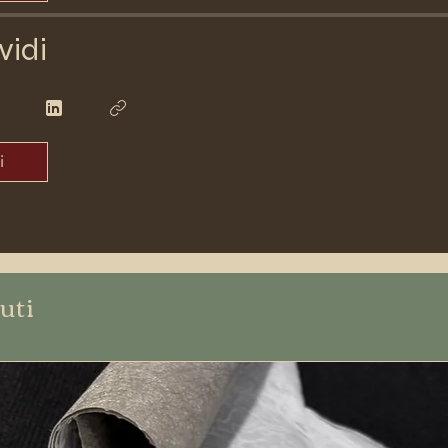
vidi
i
uti