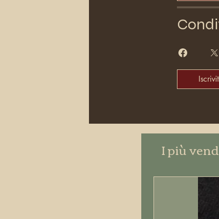
Condi
Iscrivit
I più vend