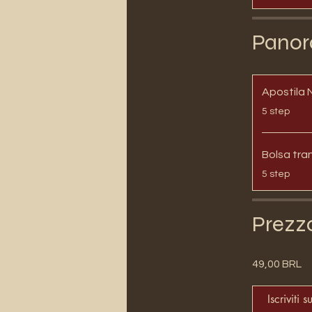
Panor
Apostila 
.
5 step
Bolsa tra
.
5 step
Prezz
49,00 BRL
Iscriviti s