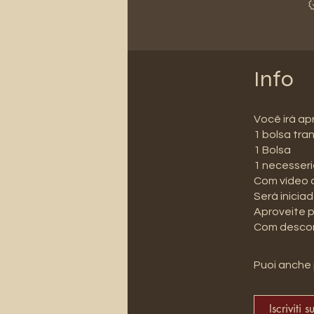
Info
Você irá ap
1 bolsa tra
1 Bolsa
1 necesser
Com vídeo 
Será inicia
Aproveite p
Com descon
Puoi anche 
Iscriviti s