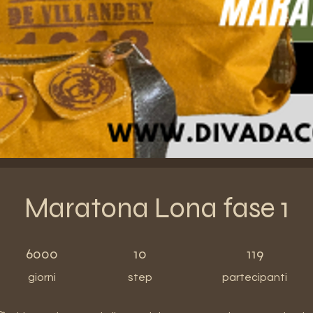
Maratona Lona fase 1
6000 giorni
10 step
119 partecipanti
6000
10
119
giorni
step
partecipanti