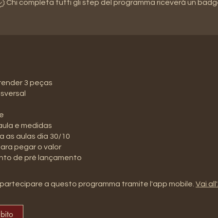
Chi completa tutti gli step del programma riceverà un badg
render 3 peças
nsversal
ie
aula e medidas
da as aulas dia 30/10
ara pegar o valor
to de pré lançamento
partecipare a questo programma tramite l'app mobile.
Vai al
ubito