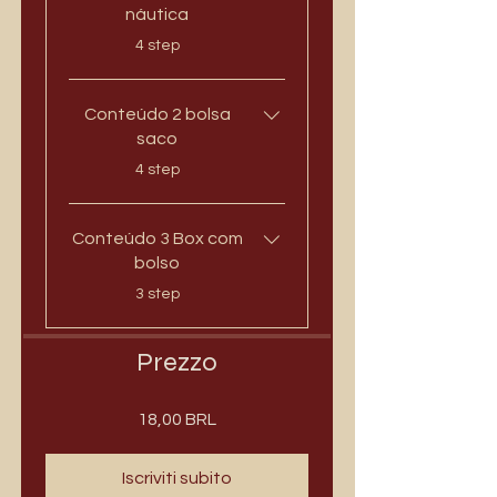
náutica
.
4 step
Conteúdo 2 bolsa
saco
.
4 step
Conteúdo 3 Box com
bolso
.
3 step
Prezzo
18,00 BRL
Iscriviti subito