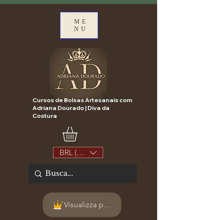
ME
NU
Cursos de Bolsas Artesanais com
Adriana Dourado | Diva da
Costura
BRL (R$)
Visualizza punti