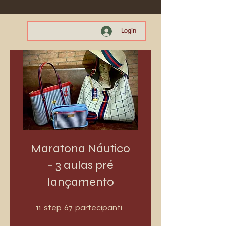
Login
Maratona Náutico
- 3 aulas pré
lançamento
11 step
67 partecipanti
11
67
step
partecipanti