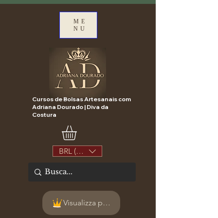
ME
NU
Cursos de Bolsas Artesanais com
Adriana Dourado | Diva da
Costura
BRL (R$)
Visualizza punti