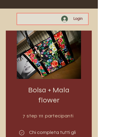
Login
Bolsa + Mala
flower
7 step
111 partecipanti
7
111
step
partecipanti
Chi completa tutti gli