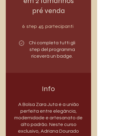
em 2 tamanhos
pré venda
6 step
45 partecipanti
6
45
step
partecipanti
Chi completa tutti gli
step del programma
riceverà un badge.
Info
A Bolsa Zara Juta é a união
perfeita entre elegância,
modernidade e artesanato de
alto padrão. Neste curso
exclusivo, Adriana Dourado