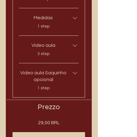
Medidas
.
1 step
Vídeo aula
.
3 step
Vídeo aula Saquinho
opcional
.
1 step
Prezzo
29,00 BRL