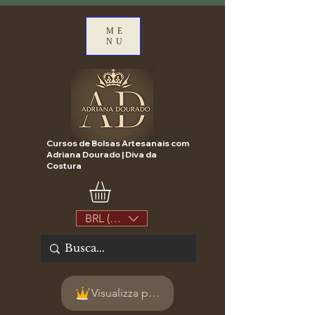
ME
NU
Cursos de Bolsas Artesanais com
Adriana Dourado | Diva da
Costura
BRL (R$)
Visualizza punti