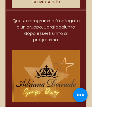
Iscriviti subito
Questo programma è collegato
a un gruppo. Sarai aggiunto
dopo esserti unito al
programma.
Só Divas
Privata
•
3389 membri