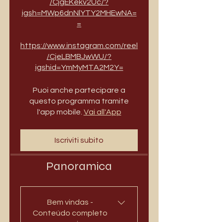
/CjgEKekv2Uc/?
igsh=MWp6dnNlYTY2MHEwNA=
=
https://www.instagram.com/reel
/CjeLBMBJwWU/?
igshid=YmMyMTA2M2Y=
Puoi anche partecipare a
questo programma tramite
l'app mobile.
Vai all'App
Iscriviti subito
Panoramica
Bem vindas -
Conteúdo completo