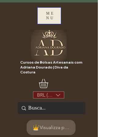
ME
NU
Cursos de Bolsas Artesanais com
Adriana Dourado | Diva da
Costura
BRL (R$)
Visualizza punti