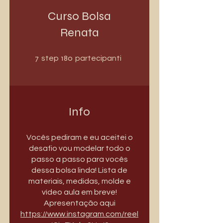
Curso Bolsa
Renata
7 step
180 partecipanti
7
180
step
partecipanti
Info
Vocês pediram e eu aceitei o
desafio vou modelar todo o
passo a passo para vocês
dessa bolsa linda! Lista de
materiais, medidas, molde e
vídeo aula em breve!
Apresentação aqui
https://www.instagram.com/reel