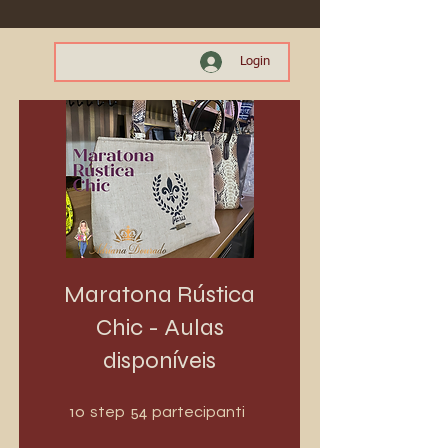
Login
Maratona Rústica
Chic - Aulas
disponíveis
10 step
54 partecipanti
10
54
step
partecipanti