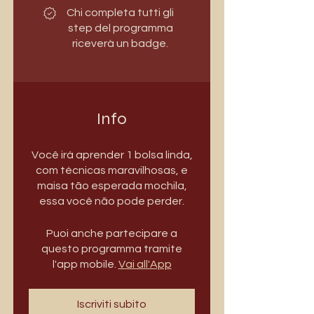
Chi completa tutti gli
step del programma
riceverà un badge.
Info
Você irá aprender 1 bolsa linda,
com técnicas maravilhosas, e
maisa tão esperada mochila,
essa você não pode perder.
Puoi anche partecipare a
questo programma tramite
l'app mobile.
Vai all'App
Iscriviti subito