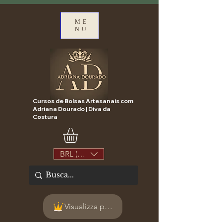
ME
NU
Cursos de Bolsas Artesanais com
Adriana Dourado | Diva da
Costura
BRL (R$)
Visualizza punti