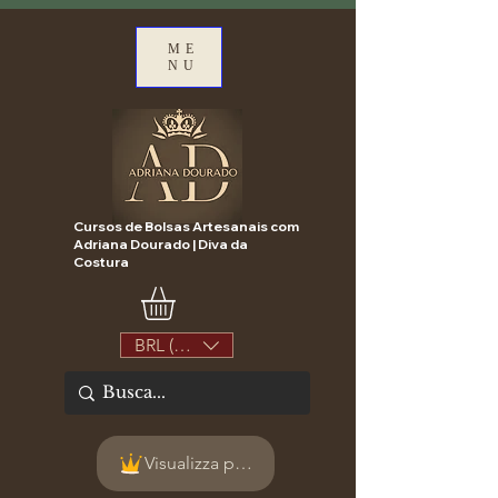
ME
NU
Cursos de Bolsas Artesanais com
Adriana Dourado | Diva da
Costura
BRL (R$)
Visualizza punti