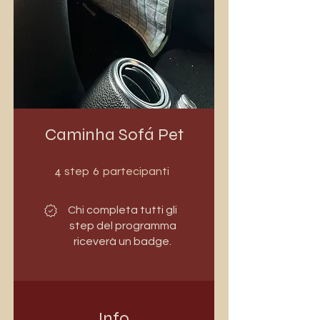
Caminha Sofá Pet
4 step
6 partecipanti
4
6
step
partecipanti
Chi completa tutti gli
step del programma
riceverà un badge.
Info