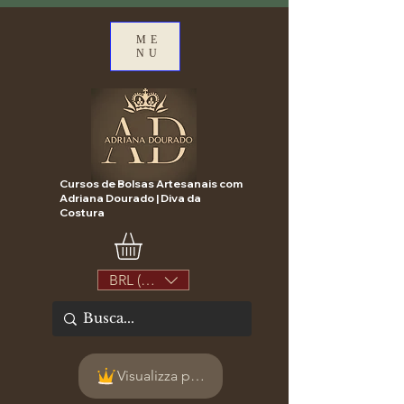
ME
NU
Cursos de Bolsas Artesanais com
Adriana Dourado | Diva da
Costura
BRL (R$)
Visualizza punti