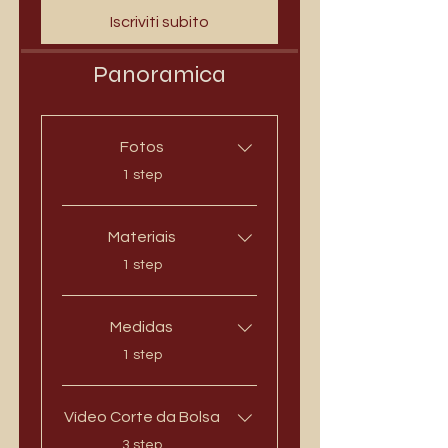
Iscriviti subito
Panoramica
Fotos
.
1 step
Materiais
.
1 step
Medidas
.
1 step
Vídeo Corte da Bolsa
.
3 step