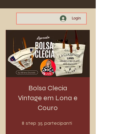
Login
Bolsa Clecia
Vintage em Lona e
Couro
8 step
35 partecipanti
8
35
step
partecipanti