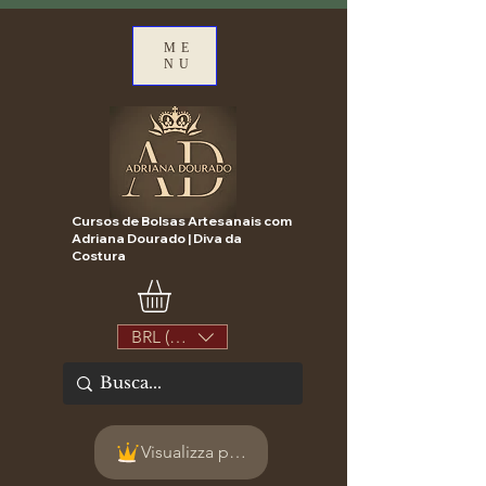
ME
NU
Cursos de Bolsas Artesanais com
Adriana Dourado | Diva da
Costura
BRL (R$)
Visualizza punti