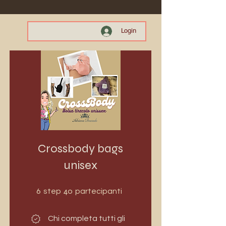
Login
Crossbody bags
unisex
6 step
40 partecipanti
6
40
step
partecipanti
Chi completa tutti gli