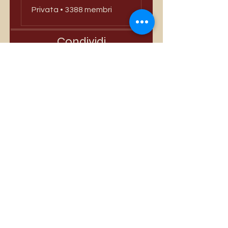
Privata
•
3388 membri
Condividi
Iscriviti
I più venduti