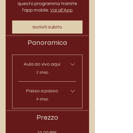
questo programma tramite
l'app mobile.
Vai all'App
Iscriviti subito
Panoramica
Aula ao vivo aqui
.
2 step
Passo a passo
.
4 step
Prezzo
10,00 BRL