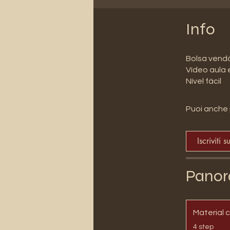
Info
Bolsa vend
Vídeo aula
Nível fácil
Puoi anche 
Iscriviti s
Panor
Material 
.
4 step