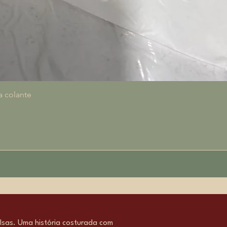
Vista rapida
a colante
sas. Uma história costurada com