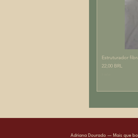
Estruturador fibr
Prezzo
22,00 BRL
Frete
Adriana Dourado — Mais que bol