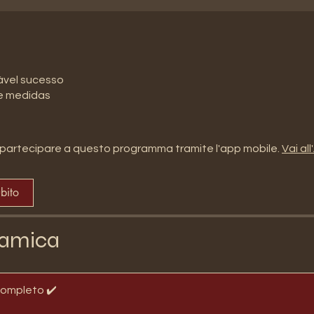
ável sucesso
 e medidas
partecipare a questo programma tramite l'app mobile.
Vai al
ubito
amica
completo ✔️