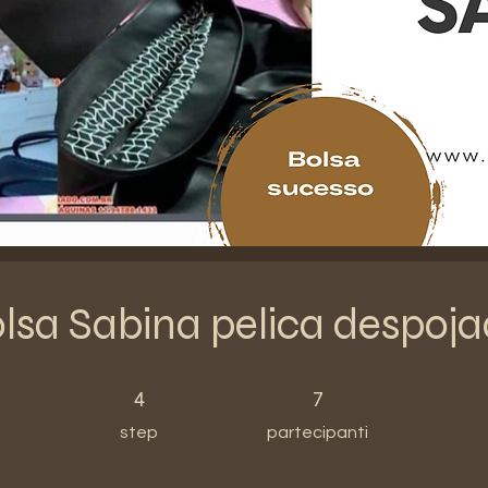
lsa Sabina pelica despoj
4 step
7 partecipanti
4
7
step
partecipanti