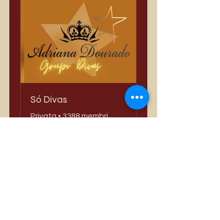
Só Divas
Privata
•
3388 membri
Condividi
Iscriviti