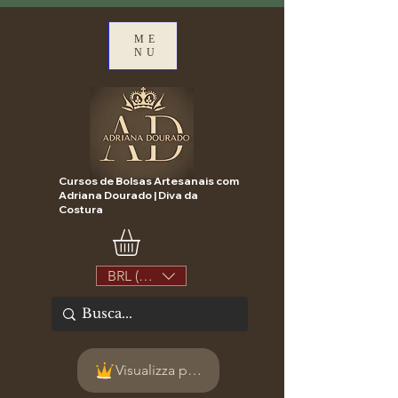
ME
NU
Cursos de Bolsas Artesanais com
Adriana Dourado | Diva da
Costura
BRL (R$)
Visualizza punti