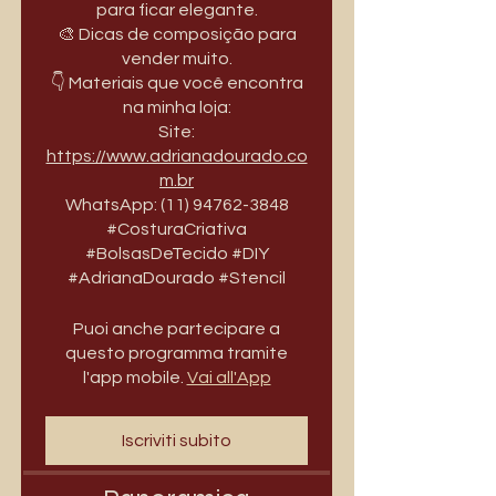
para ficar elegante.
🎨 Dicas de composição para
vender muito.
👇 Materiais que você encontra
na minha loja:
Site:
https://www.adrianadourado.co
m.br
WhatsApp: (11) 94762-3848
#CosturaCriativa
#BolsasDeTecido #DIY
#AdrianaDourado #Stencil
Puoi anche partecipare a
questo programma tramite
l'app mobile.
Vai all'App
Iscriviti subito