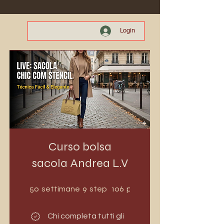
Login
Curso bolsa
sacola Andrea L.V
50 settimane
9 step
50
9
106
settimane
step
partecipanti
Chi completa tutti gli