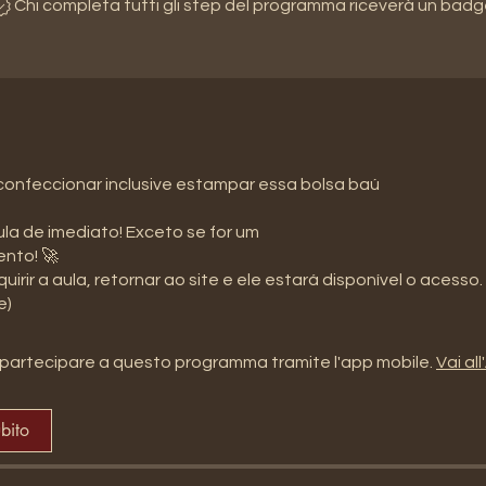
Chi completa tutti gli step del programma riceverà un badg
onfeccionar inclusive estampar essa bolsa baú
la de imediato! Exceto se for um
nto! 🚀
uirir a aula, retornar ao site e ele estará disponível o acesso.
e)
partecipare a questo programma tramite l'app mobile.
Vai al
ubito