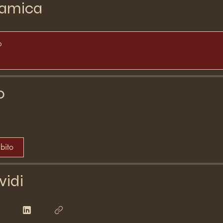
amica
o
o
ubito
vidi