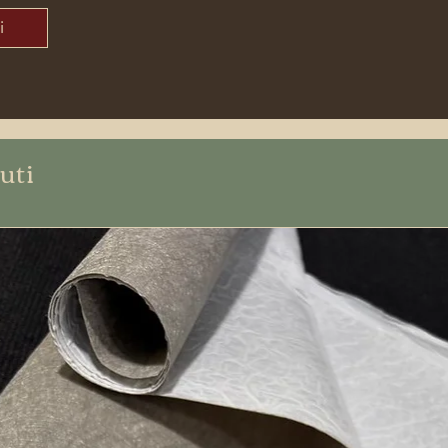
i
uti