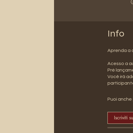
Info
Aprenda a c
Acesso a au
Pré lançame
Você irá adq
participant
Puoi anche 
Iscriviti s