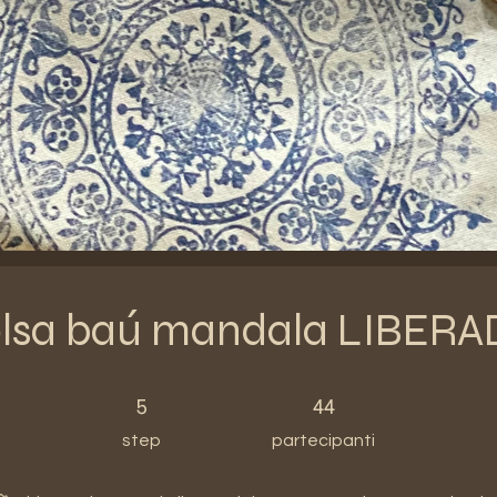
lsa baú mandala LIBER
5 step
44 partecipanti
5
44
step
partecipanti