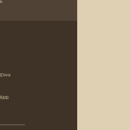
e.
 (Diva
l'App