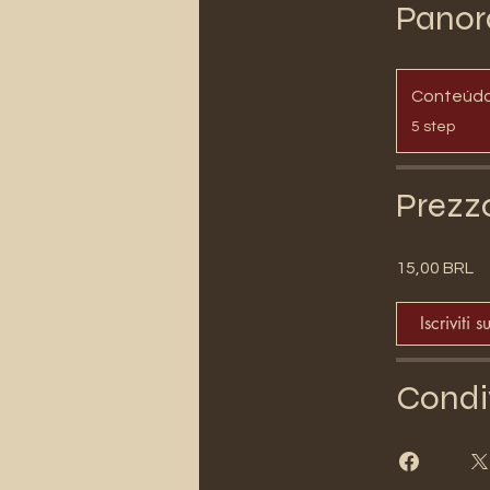
Panor
Conteúd
.
5 step
Prezz
15,00 BRL
Iscriviti s
Condi