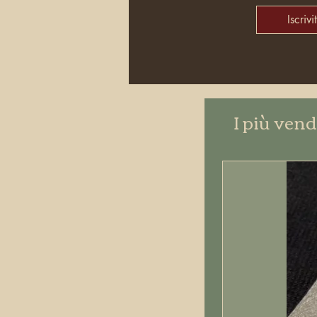
Iscrivit
I più vend