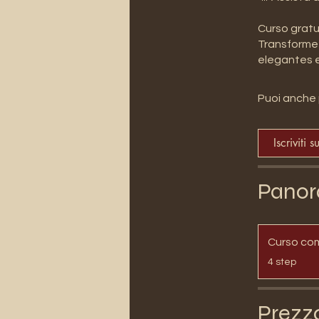
Curso gratu
Transforme 
Puoi anche 
Iscriviti s
Panor
Curso co
.
4 step
Prezz