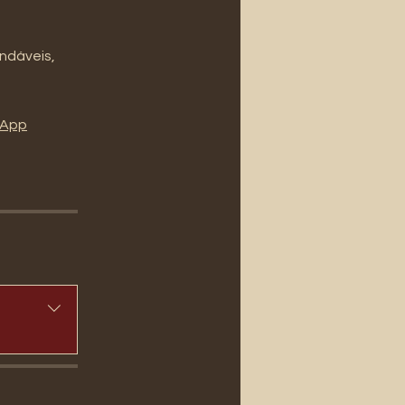
ndáveis,
l'App