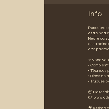
Info
Descubra o 
estilo natu
Neste curs
essa bolsa 
alto padrã
✨ Você vai 
• Como estr
• Técnicas 
• Dicas de
• Truques p
📦 Materiais
👉 www.adr
🎥 Assista 