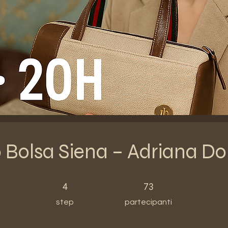
 Bolsa Siena – Adriana D
4 step
73 partecipanti
4
73
step
partecipanti