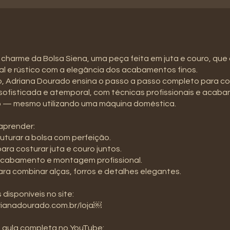
charme da Bolsa Siena, uma peça feita em juta e couro, que
ral e rústico com a elegância dos acabamentos finos.
o, Adriana Dourado ensina o passo a passo completo para c
sofisticada e atemporal, com técnicas profissionais e acab
o — mesmo utilizando uma máquina doméstica.
aprender:
uturar a bolsa com perfeição.
para costurar juta e couro juntos.
 acabamento e montagem profissional.
ara combinar alças, forros e detalhes elegantes.
 disponíveis no site:
ianadourado.com.br/loja￼
à aula completa no YouTube: