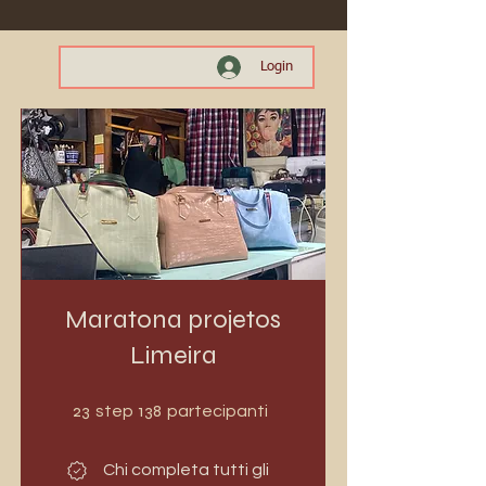
Login
Maratona projetos
Limeira
23 step
138 partecipanti
23
138
step
partecipanti
Chi completa tutti gli