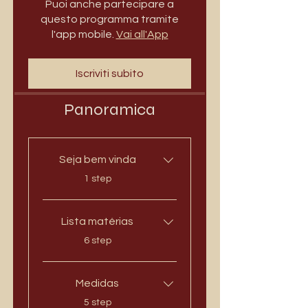
Puoi anche partecipare a
questo programma tramite
l'app mobile.
Vai all'App
Iscriviti subito
Panoramica
Seja bem vinda
.
1 step
Lista matérias
.
6 step
Medidas
.
5 step