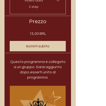
Vídeo aula
.
2 step
Prezzo
15,00 BRL
Iscriviti subito
Questo programma è collegato
a un gruppo. Sarai aggiunto
dopo esserti unito al
programma.