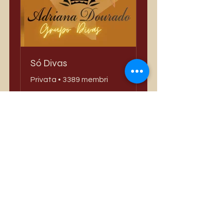
Só Divas
Privata
•
3389 membri
Condividi
Iscriviti