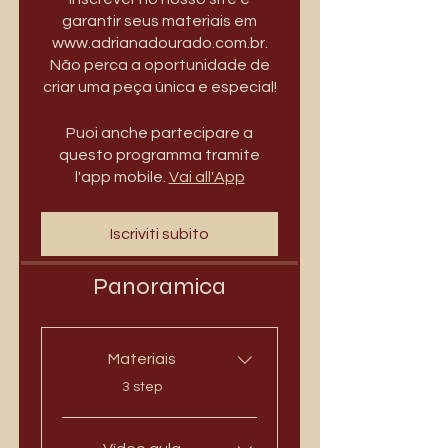
garantir seus materiais em
www.adrianadourado.com.br.
Não perca a oportunidade de
criar uma peça única e especial!
Puoi anche partecipare a
questo programma tramite
l'app mobile.
Vai all'App
Iscriviti subito
Panoramica
Materiais
.
3 step