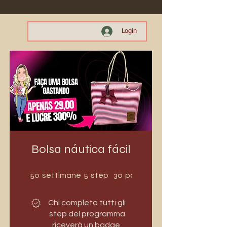
Login
Bolsa náutica fácil
50 settimane
5 step
50
5
30
settimane
step
partecipanti
Chi completa tutti gli
step del programma
riceverà un badge.