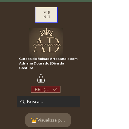
ME
NU
Cursos de Bolsas Artesanais com
Adriana Dourado | Diva da
Costura
BRL (R$)
Visualizza punti