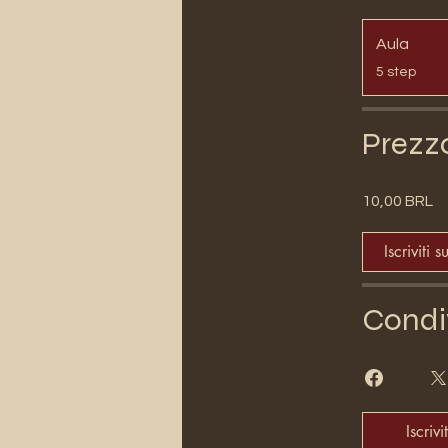
Aula
.
5 step
Prezz
10,00 BRL
Iscriviti s
Condi
Iscrivit