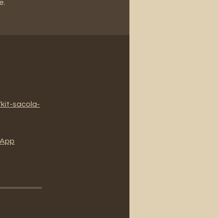
e.
kit-sacola-
l'App