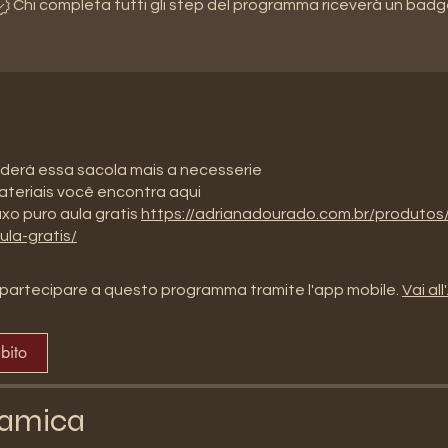
Chi completa tutti gli step del programma riceverà un badg
derá essa sacola mais a necesserie
teriais você encontra aqui
uxo puro aula gratis
https://adrianadourado.com.br/produtos/
ula-gratis/
partecipare a questo programma tramite l'app mobile.
Vai al
ubito
amica