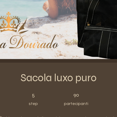
Sacola luxo puro
5 step
90 partecipanti
5
90
step
partecipanti