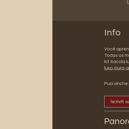
Info
Você apren
Todos os ma
kit Sacola l
luxo-puro-a
Puoi anche 
Iscriviti s
Panor