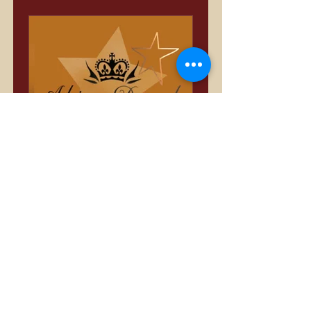
Só Divas
Privata
•
3389 membri
Condividi