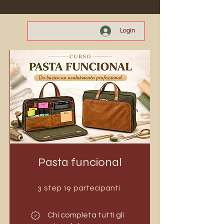
Login
Pasta funcional
3 step
19 partecipanti
3
19
step
partecipanti
Chi completa tutti gli