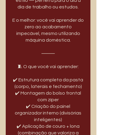
estilo — perfeita para o dia a
dia de trabalho ou estudos.
E o melhor: você vai aprender do
zero ao acabamento
impecável, mesmo utilizando
máquina doméstica.
⸻
🧵 O que você vai aprender:
✔️ Estrutura completa da pasta
(corpo, laterais e fechamento)
✔️ Montagem do bolso frontal
com zíper
✔️ Criação do painel
organizador interno (divisórias
inteligentes)
✔️ Aplicação de couro + lona
(combinação que valoriza a