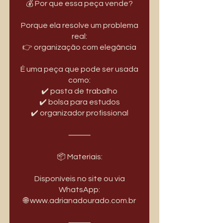
💰 Por que essa peça vende?
Porque ela resolve um problema
real:
👉 organização com elegância
É uma peça que pode ser usada
como:
✔️ pasta de trabalho
✔️ bolsa para estudos
✔️ organizador profissional
⸻
📦 Materiais:
Disponíveis no site ou via
WhatsApp:
🌐 www.adrianadourado.com.br
⸻