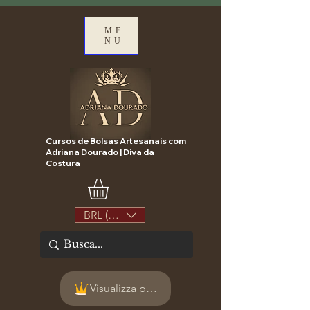
ME
NU
Cursos de Bolsas Artesanais com
Adriana Dourado | Diva da
Costura
BRL (R$)
Visualizza punti