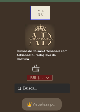
ME
NU
Cursos de Bolsas Artesanais com
Adriana Dourado | Diva da
Costura
BRL (R$)
Visualizza punti