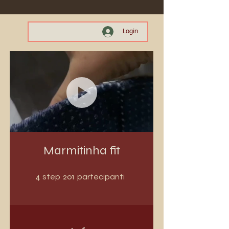
Login
Marmitinha fit
4 step
201 partecipanti
4
201
step
partecipanti