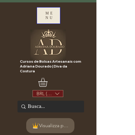
ME
NU
Cursos de Bolsas Artesanais com
Adriana Dourado | Diva da
Costura
BRL (R$)
Visualizza punti