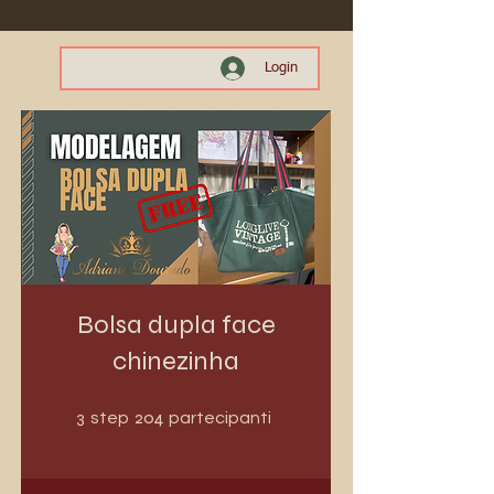
Login
Bolsa dupla face
chinezinha
3 step
204 partecipanti
3
204
step
partecipanti