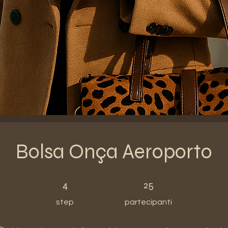
Bolsa Onça Aeroporto
4 step
25 partecipanti
4
25
step
partecipanti