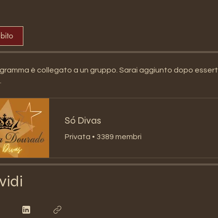
ubito
ramma è collegato a un gruppo. Sarai aggiunto dopo esserti 
.
Só Divas
Privata
•
3389 membri
vidi