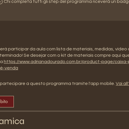
Chi completa tutti gli step del programma riceverà un badg
erá participar da aula com lista de materiais, medidas, vídeo 
erminado! Se desejar com o kit de materiais compre aqui que
la
https://www.adrianadourado.com.br/product-page/caixa-
ré-venda
partecipare a questo programma tramite l'app mobile.
Vai al
ubito
amica