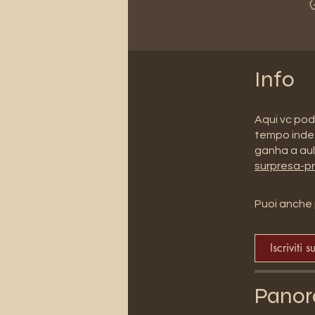
Info
Aqui vc pod
tempo indet
ganha a au
surpresa-p
Puoi anche 
Iscriviti s
Panor