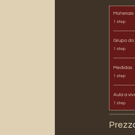
Materiais
.
1 step
Grupo do
.
1 step
Medidas
.
1 step
Aula a viv
.
1 step
Prezz