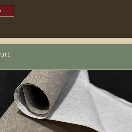
i
uti