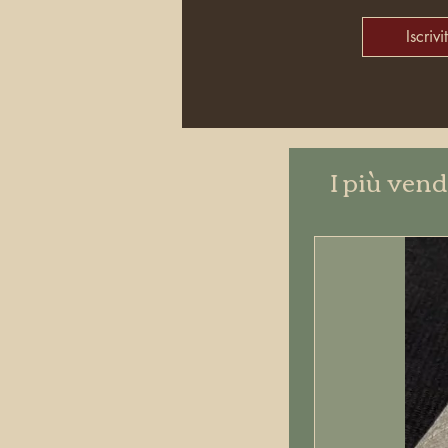
Iscrivit
I più vend