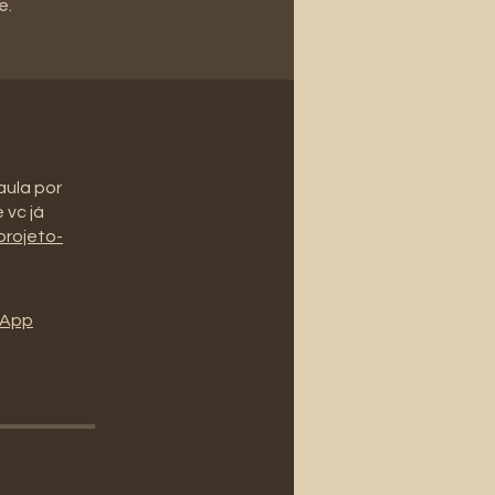
e.
aula por
 vc já
projeto-
l'App