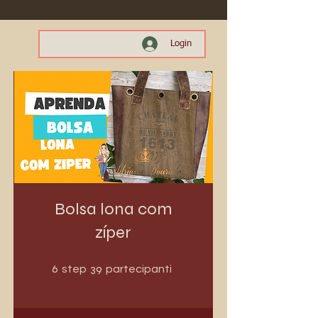
Login
Bolsa lona com
zíper
6 step
39 partecipanti
6
39
step
partecipanti