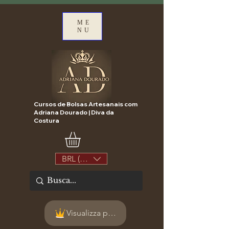
ME
NU
Cursos de Bolsas Artesanais com
Adriana Dourado | Diva da
Costura
BRL (R$)
Visualizza punti