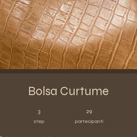
Bolsa Curtume
3 step
29 partecipanti
3
29
step
partecipanti