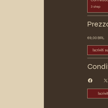
.
3 step
Prezz
69,00 BRL
Iscriviti s
Condi
Iscrivit