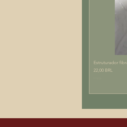
Estruturador fibr
Prezzo
22,00 BRL
Frete