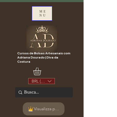
ME
NU
Cursos de Bolsas Artesanais com
Adriana Dourado | Diva da
Costura
BRL (R$)
Visualizza punti