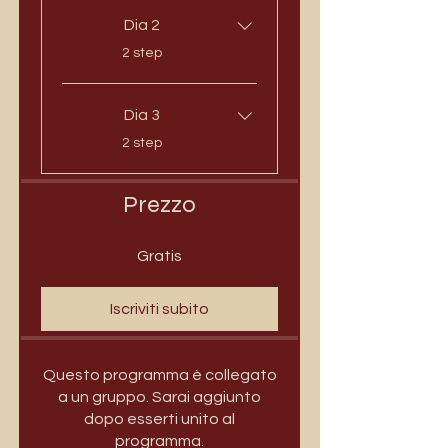
Dia 2
.
2 step
Dia 3
.
2 step
Prezzo
Gratis
Iscriviti subito
Questo programma è collegato
a un gruppo. Sarai aggiunto
dopo esserti unito al
programma.