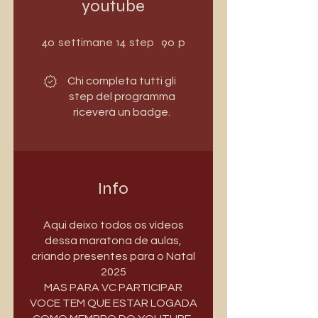
youtube
40 settimane
14 step
40
14
90
settimane
step
partecipanti
Chi completa tutti gli
step del programma
riceverà un badge.
Info
Aqui deixo todos os vídeos
dessa maratona de aulas,
criando presentes para o Natal
2025
MAS PARA VC PARTICIPAR
VOCE TEM QUE ESTAR LOGADA