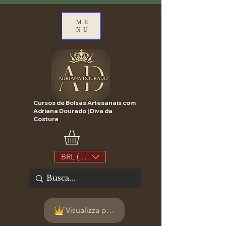
ME
NU
Cursos de Bolsas Artesanais com
Adriana Dourado | Diva da
Costura
BRL (R$)
Visualizza punti