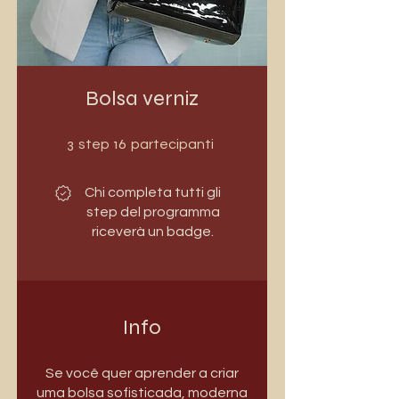
Bolsa verniz
3 step
16 partecipanti
3
16
step
partecipanti
Chi completa tutti gli
step del programma
riceverà un badge.
Info
Se você quer aprender a criar
uma bolsa sofisticada, moderna