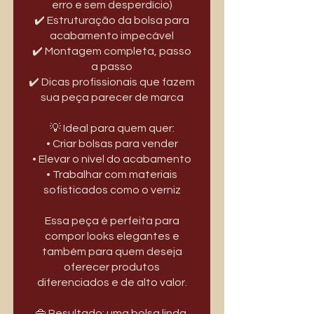
erro e sem desperdício)
✔️ Estruturação da bolsa para
acabamento impecável
✔️ Montagem completa, passo
a passo
✔️ Dicas profissionais que fazem
sua peça parecer de marca
💡 Ideal para quem quer:
• Criar bolsas para vender
• Elevar o nível do acabamento
• Trabalhar com materiais
sofisticados como o verniz
Essa peça é perfeita para
compor looks elegantes e
também para quem deseja
oferecer produtos
diferenciados e de alto valor.
👜 Resultado: uma bolsa linda,