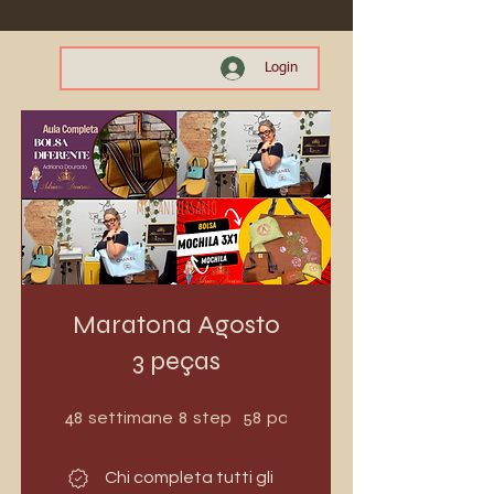
Login
Maratona Agosto
3 peças
48 settimane
8 step
48
8
58
settimane
step
partecipanti
Chi completa tutti gli