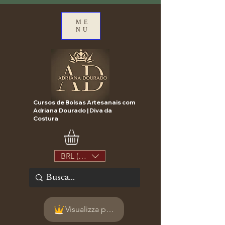
ME
NU
Cursos de Bolsas Artesanais com
Adriana Dourado | Diva da
Costura
BRL (R$)
Visualizza punti