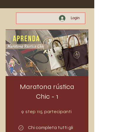
Login
Maratona rústica
Chic - 1
9 step
115 partecipanti
9
115
step
partecipanti
Chi completa tutti gli