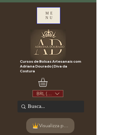
ME
NU
Cursos de Bolsas Artesanais com
Adriana Dourado | Diva da
Costura
BRL (R$)
Visualizza punti