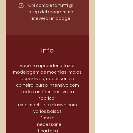
Chi completa tutti gli
step del programma
riceverà un badge.
Info
você ira aprender a fazer
modelagem de mochilas, malas
esportivas, necesserie e
carteira, curso intensivo com
todas as técnicas, vc ira
fabricar
uma mochila exclusiva com
vários bolsos
1 mala
1 necessarie
1 carteira