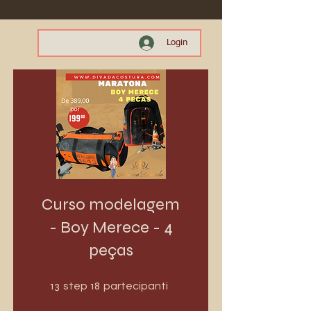
Login
Curso modelagem
- Boy Merece - 4
peças
13 step
18 partecipanti
13
18
step
partecipanti