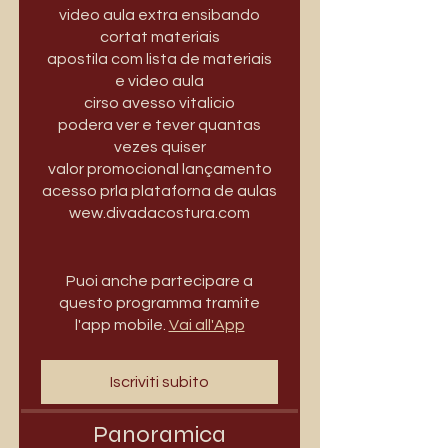
video aula extra ensibando
cortat materiais
apostila com lista de materiais
e video aula
cirso avesso vitalicio
podera ver e tever quantas
vezes quiser
valor promocional lançamento
acesso prla plataforna de aulas
wew.divadacostura.com
Puoi anche partecipare a
questo programma tramite
l'app mobile.
Vai all'App
Iscriviti subito
Panoramica