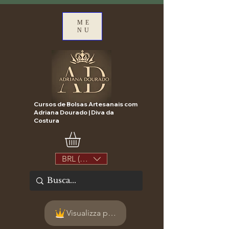
ME
NU
Cursos de Bolsas Artesanais com
Adriana Dourado | Diva da
Costura
BRL (R$)
Visualizza punti