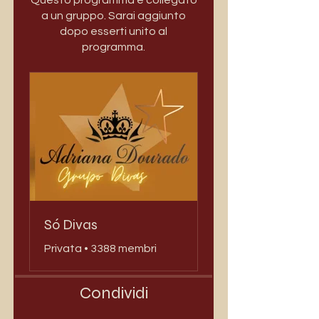
Questo programma è collegato
a un gruppo. Sarai aggiunto
dopo esserti unito al
programma.
Só Divas
Privata
•
3388 membri
Condividi