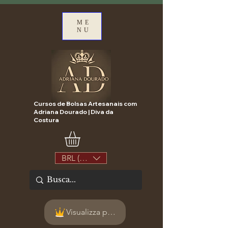
ME
NU
Cursos de Bolsas Artesanais com
Adriana Dourado | Diva da
Costura
BRL (R$)
Visualizza punti