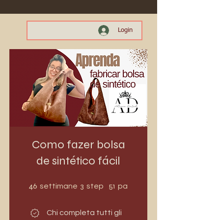
Login
Como fazer bolsa
de sintético fácil
46 settimane
3 step
46
3
51
settimane
step
partecipanti
Chi completa tutti gli