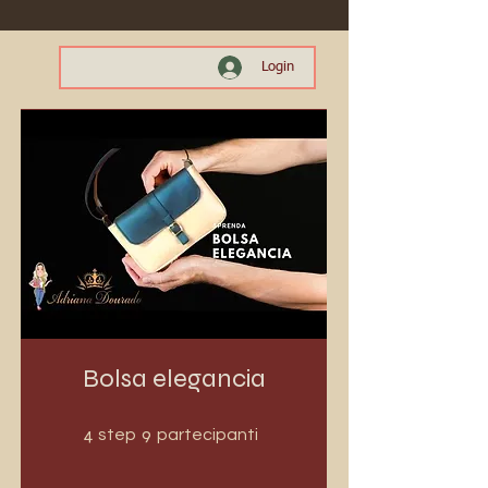
Login
Bolsa elegancia
4 step
9 partecipanti
4
9
step
partecipanti