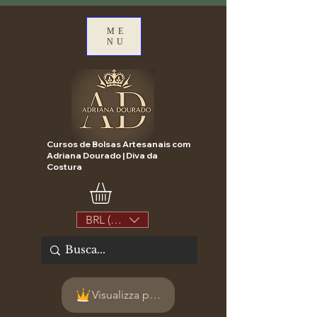
ME
NU
Cursos de Bolsas Artesanais com
Adriana Dourado | Diva da
Costura
BRL (R$)
Visualizza punti