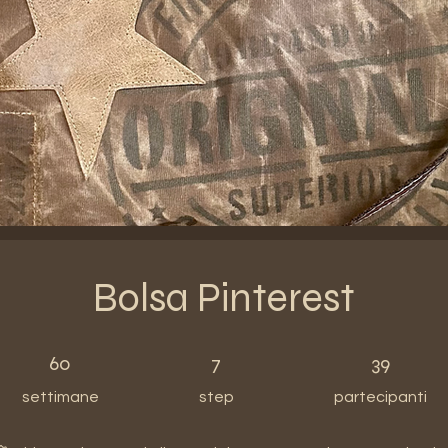
Bolsa Pinterest
60 settimane
7 step
39 partecipanti
60
7
39
settimane
step
partecipanti