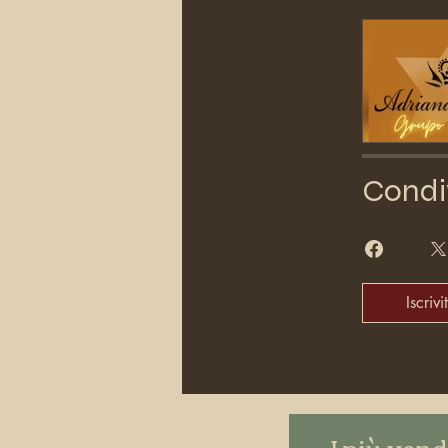
Condi
Iscrivit
I più vend