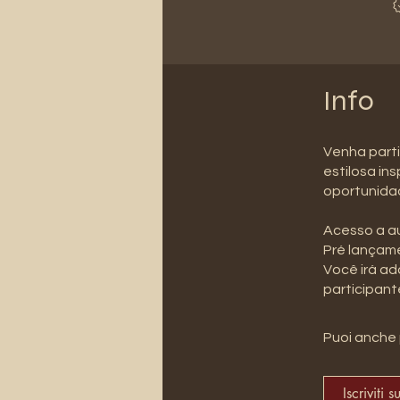
Info
Venha parti
estilosa in
oportunidad
Acesso a au
Pré lançame
Você irá adq
participant
Puoi anche 
Iscriviti s