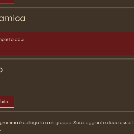
amica
mpleto aqui
o
ubito
ramma è collegato a un gruppo. Sarai aggiunto dopo esserti 
.