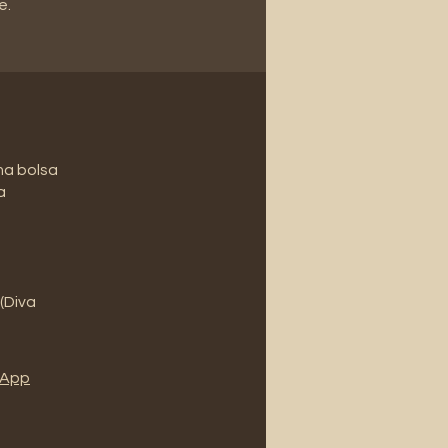
e.
ma bolsa
a
 (Diva
l'App