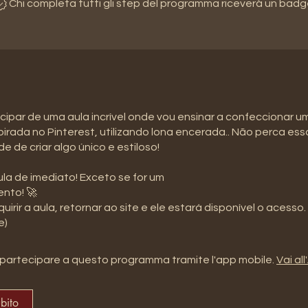
Chi completa tutti gli step del programma riceverà un badg
cipar de uma aula incrível onde vou ensinar a confeccionar u
spirada no Pinterest, utilizando lona encerada.. Não perca ess
e de criar algo único e estiloso!
la de imediato! Exceto se for um
nto! 🚀
uirir a aula, retornar ao site e ele estará disponível o acesso.
e)
partecipare a questo programma tramite l'app mobile.
Vai al
ubito