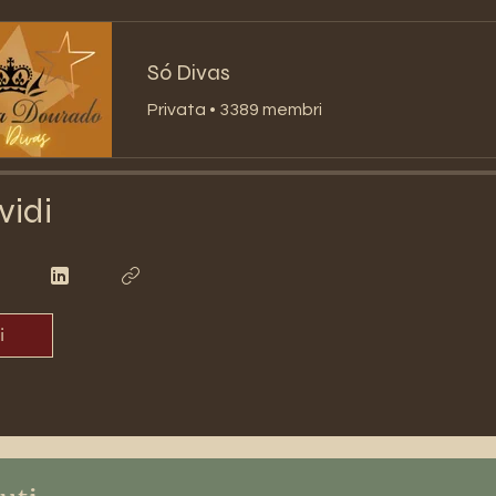
Só Divas
Privata
•
3389 membri
vidi
i
uti