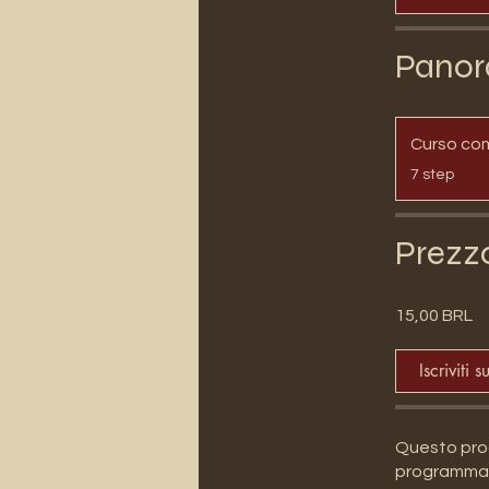
Panor
Curso co
.
7 step
Prezz
15,00 BRL
Iscriviti s
Questo prog
programma