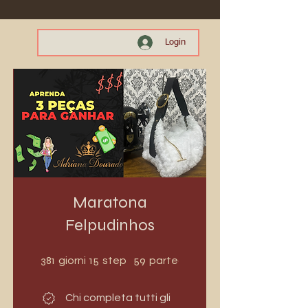
Login
Maratona
Felpudinhos
381 giorni
15 step
59 partecipanti
381
15
59
giorni
step
partecipanti
Chi completa tutti gli