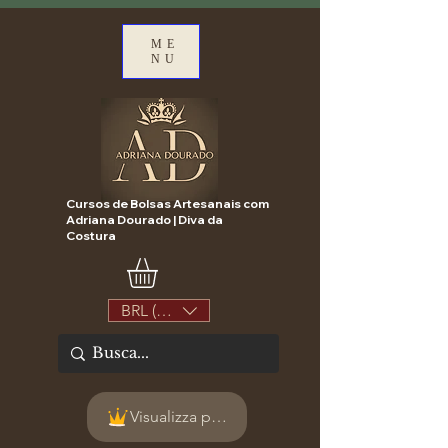
ME
NU
Cursos de Bolsas Artesanais com
Adriana Dourado | Diva da
Costura
BRL (R$)
Visualizza punti