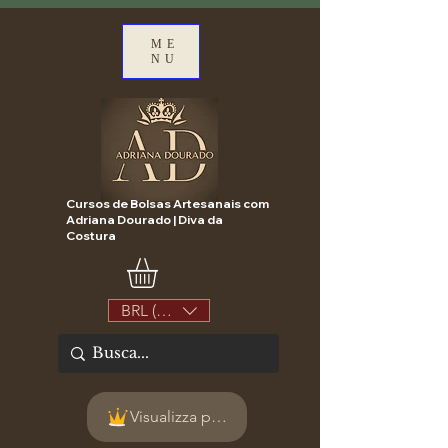
ME
NU
Cursos de Bolsas Artesanais com
Adriana Dourado | Diva da
Costura
BRL (R$)
Visualizza punti