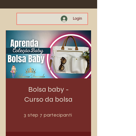
Login
Bolsa baby -
Curso da bolsa
3 step
7 partecipanti
3
7
step
partecipanti