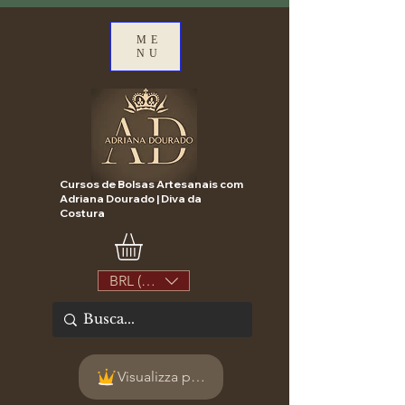
ME
NU
Cursos de Bolsas Artesanais com
Adriana Dourado | Diva da
Costura
BRL (R$)
Visualizza punti