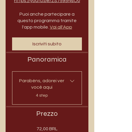
https://youtu.be/ZS7595hjsO0
Puoi anche partecipare a
questo programma tramite
l'app mobile.
Vai all'App
Iscriviti subito
Panoramica
Parabéns, adorei ver
você aqui
.
4 step
Prezzo
72,00 BRL