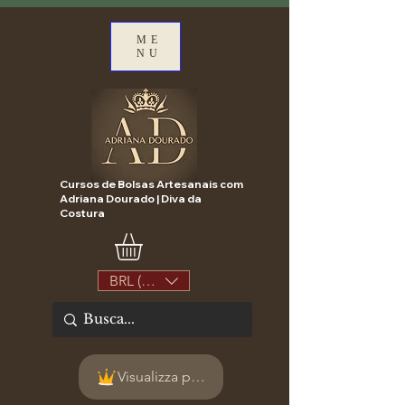
ME
NU
Cursos de Bolsas Artesanais com
Adriana Dourado | Diva da
Costura
BRL (R$)
Visualizza punti