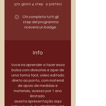
370 giorni
4 step
9 partecipanti
370
4
9
giorni
step
partecipanti
Chi completa tutti gli
step del programma
riceverà un badge.
Info
Voce ira aprender a fazer essa
bolsa com divisorias e ziper de
uma forma fácil, video editado
direto ao ponto, com material
de apoio de medidas e
materiais, acesso por 1 ano
ilimitado.
assista apresentação aqui